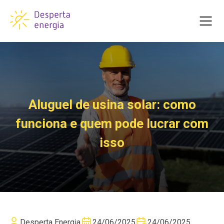
Aluguel de usina solar: como
funciona e quem pode lucrar com
isso
Desperta Energia
24/06/2025
24/06/2025