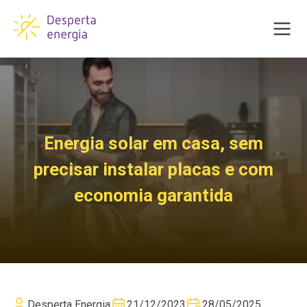
Energia solar em casa, sem
precisar instalar placas e com
economia garantida
Desperta Energia
21/12/2023
28/05/2025