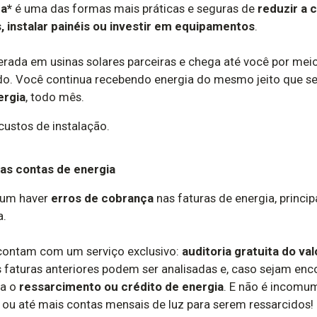
ra*
é uma das formas mais práticas e seguras de
reduzir a 
, instalar painéis ou investir em equipamentos
.
erada em usinas solares parceiras e chega até você por mei
do. Você continua recebendo energia do mesmo jeito que 
ergia
, todo mês.
custos de instalação.
uas contas de energia
mum haver
erros de cobrança
nas faturas de energia, princ
a.
 contam com um serviço exclusivo:
auditoria gratuita do va
 as faturas anteriores podem ser analisadas e, caso sejam en
ra o
ressarcimento ou crédito de energia
. E não é incomum
, ou até mais contas mensais de luz para serem ressarcidos!