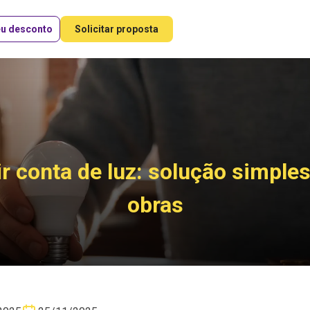
eu desconto
Solicitar proposta
r conta de luz: solução simple
obras