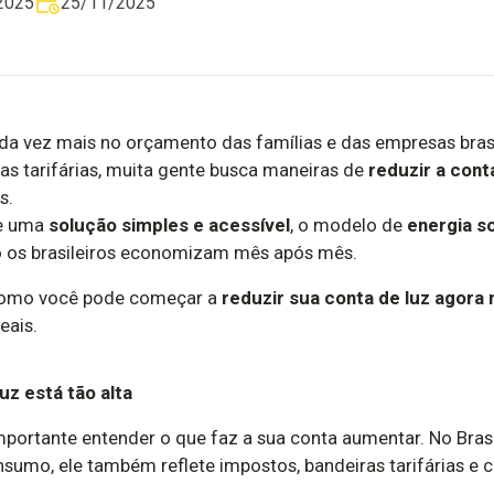
2025
25/11/2025
da vez mais no orçamento das famílias e das empresas bras
ras tarifárias, muita gente busca maneiras de
reduzir a cont
s.
te uma
solução simples e acessível
, o modelo de
energia so
 os brasileiros economizam mês após mês.
 como você pode começar a
reduzir sua conta de luz agor
eais.
uz está tão alta
mportante entender o que faz a sua conta aumentar. No Brasi
umo, ele também reflete impostos, bandeiras tarifárias e 