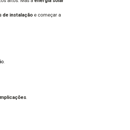
tos altos. Mas a
energia solar
 de instalação
e começar a
ão.
omplicações
.