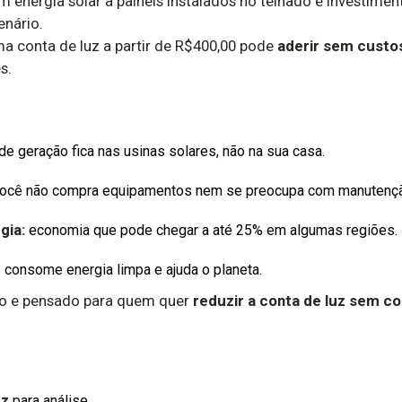
 energia solar a painéis instalados no telhado e investimen
nário.
a conta de luz a partir de R$400,00 pode
aderir sem custos
s.
de geração fica nas usinas solares, não na sua casa.
ocê não compra equipamentos nem se preocupa com manutenç
gia:
economia que pode chegar a até 25% em algumas regiões.
consome energia limpa e ajuda o planeta.
o e pensado para quem quer
reduzir a conta de luz sem c
uz
para análise.