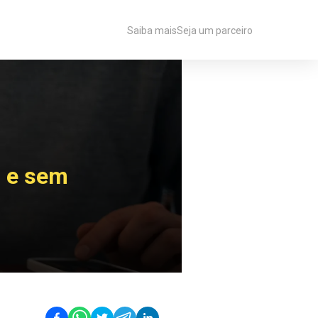
Saiba mais
Seja um parceiro
s e sem