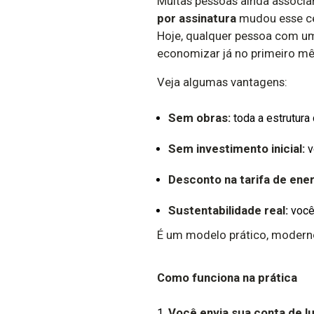
Muitas pessoas ainda associam
por assinatura
mudou esse ce
Hoje, qualquer pessoa com um
economizar já no primeiro mê
Veja algumas vantagens:
Sem obras:
toda a estrutura 
Sem investimento inicial:
v
Desconto na tarifa de ener
Sustentabilidade real:
você 
É um modelo prático, modern
Como funciona na prática
Você envia sua conta de l